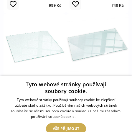
999 Kč
749 Kč
Tyto webové stránky používají
Obdélníkové
Podložka pod kamna
poloprůsvitné sklo pod
soubory cookie.
100x50 cm
krb 120x80 cm
Tyto webové stránky používají soubory cookie ke zlepšení
uživatelského zážitku. Používáním našich webových stránek
souhlasíte se všemi soubory cookie v souladu s našimi zásadami
1 749 Kč
849 Kč
používání souborů cookie.
Více informací
VŠE PŘIJMOUT