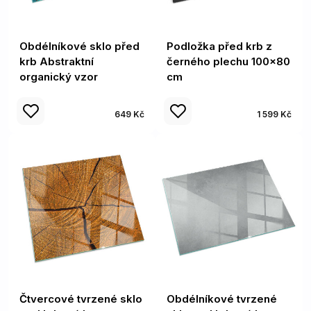
Obdélníkové sklo před
Podložka před krb z
krb Abstraktní
černého plechu 100x80
organický vzor
cm
649 Kč
1 599 Kč
Čtvercové tvrzené sklo
Obdélníkové tvrzené