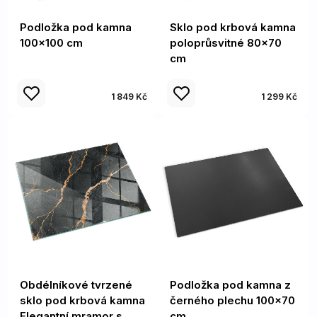
Podložka pod kamna
Sklo pod krbová kamna
100x100 cm
poloprůsvitné 80x70
cm
1 849 Kč
1 299 Kč
Obdélníkové tvrzené
Podložka pod kamna z
sklo pod krbová kamna
černého plechu 100x70
Elegantní mramor s
cm