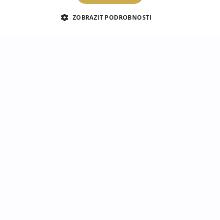
ZOBRAZIT PODROBNOSTI
Obdélníkové tvrzené
Kulaté sklo pod krbová
sklo pod krbová kamna
kamna Mozaikový vzor
Abstraktní tekutý vzor
s květinami
649 Kč
849 Kč