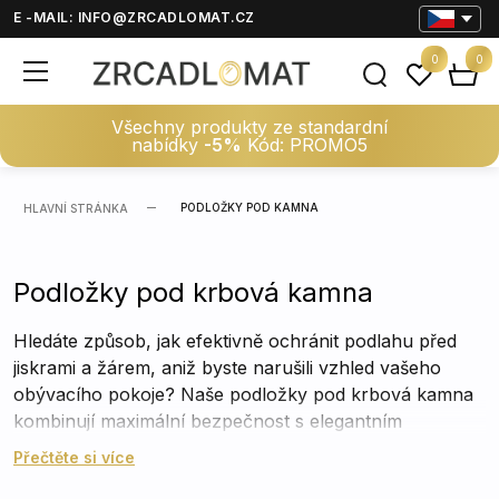
E -MAIL:
INFO@ZRCADLOMAT.CZ
0
0
Všechny produkty ze standardní
nabídky
-5%
Kód: PROMO5
PODLOŽKY POD KAMNA
HLAVNÍ STRÁNKA
Podložky pod krbová kamna
Hledáte způsob, jak efektivně ochránit podlahu před
jiskrami a žárem, aniž byste narušili vzhled vašeho
obývacího pokoje? Naše podložky pod krbová kamna
kombinují maximální bezpečnost s elegantním
designem. Vyberte si z široké nabídky skleněných i
Přečtěte si více
plechových variant v různých tvarech a velikostech,