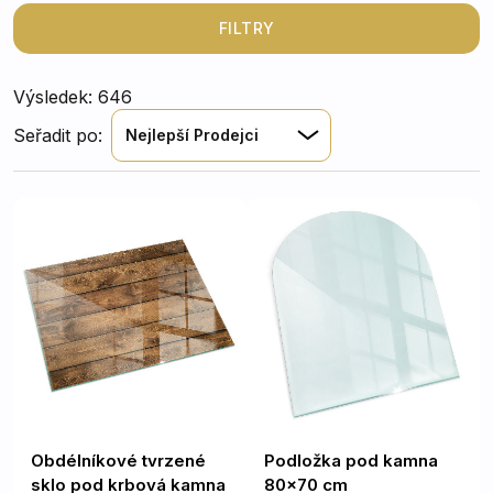
které se dokonale přizpůsobí vašemu interiéru i typu
vytápění.
FILTRY
Výsledek: 646
Seřadit po:
Nejlepší Prodejci
Obdélníkové tvrzené
Podložka pod kamna
sklo pod krbová kamna
80x70 cm