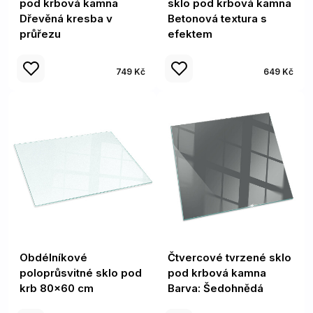
pod krbová kamna
sklo pod krbová kamna
Dřevěná kresba v
Betonová textura s
průřezu
efektem
749 Kč
649 Kč
Obdélníkové
Čtvercové tvrzené sklo
poloprůsvitné sklo pod
pod krbová kamna
krb 80x60 cm
Barva: Šedohnědá