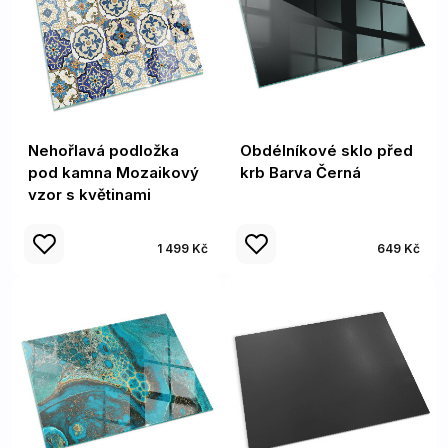
Nehořlavá podložka
Obdélníkové sklo před
pod kamna Mozaikový
krb Barva Černá
vzor s květinami
1 499 Kč
649 Kč